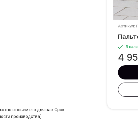
Артикул: 
Пальт
В нали
4 9
хотно отшьем его для вас. Срок
ности производства).