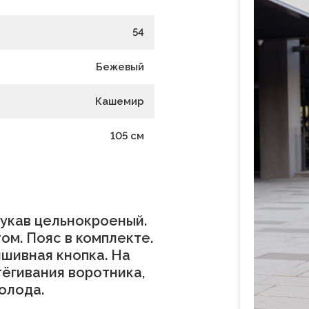
54
Бежевый
Кашемир
105
см
Рукав цельнокроеный.
м. Пояс в комплекте.
ишивная кнопка. На
ёгивания воротника,
олода.