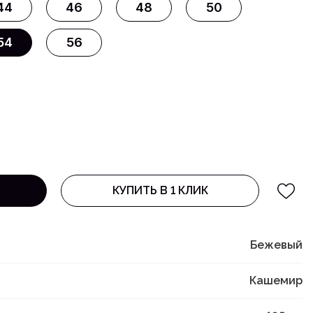
44
46
48
50
54
56
КУПИТЬ В 1 КЛИК
Бежевый
Кашемир