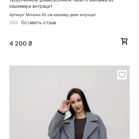
кашемира антрацит
Артикул: Міланка 80 см кашемір демі антрацит
Оставить отзыв
4 200
₴