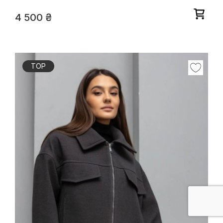
4 500
₴
TOP