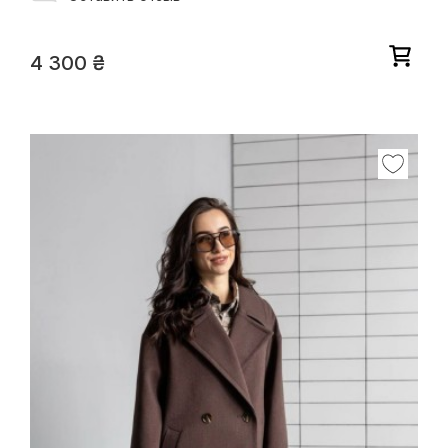
4 300
₴