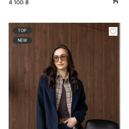
4 100
₴
TOP
NEW