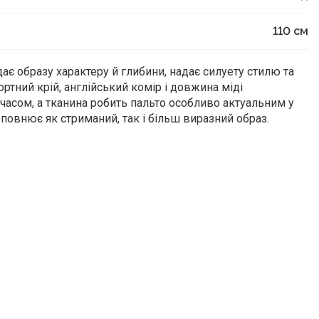
110
см
ає образу характеру й глибини, надає силуету стилю та
ртний крій, англійський комір і довжина міді
часом, а тканина робить пальто особливо актуальним у
оповнює як стриманий, так і більш виразний образ.