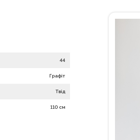
44
Графіт
Твід
110
см