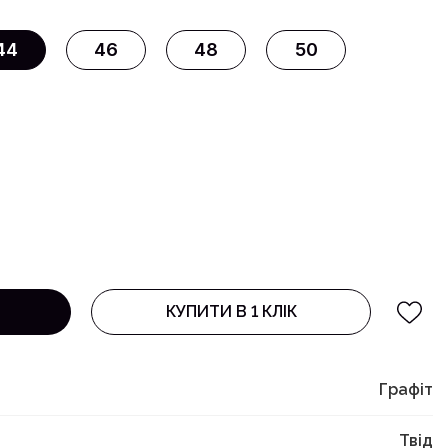
44
46
48
50
КУПИТИ В 1 КЛІК
Графіт
Твід