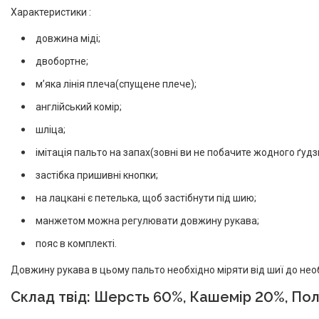
Характеристики :
довжина міді;
двобортне;
мʼяка лінія плеча(спущене плече);
англійський комір;
шліца;
імітація пальто на запах(зовні ви не побачите жодного ґудз
застібка пришивні кнопки;
на лацкані є петелька, щоб застібнути під шию;
манжетом можна регулювати довжину рукава;
пояс в комплекті.
Довжину рукава в цьому пальто необхідно міряти від шиї до нео
Склад твід:
Шерсть 60%, Кашемір 20%, Пол