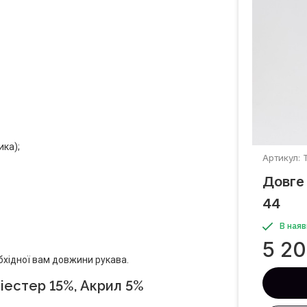
ика);
Артикул: 
Довге 
44
В наяв
5 2
бхідної вам довжини рукава.
іестер 15%, Акрил 5%