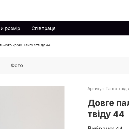
и розмір
Співпраця
льного крою Танго з твіду 44
Фото
Артикул: Танго твід 
Довге па
твіду 44
Вибрано: 44