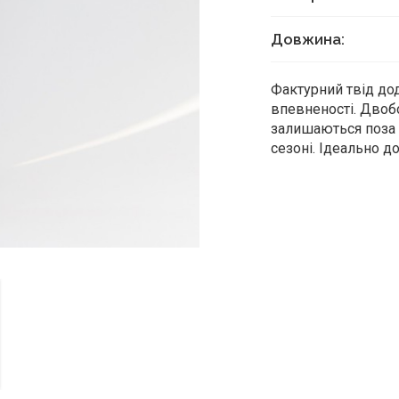
Довжина:
Фактурний твід дод
впевненості. Двобо
залишаються поза 
сезоні. Ідеально д