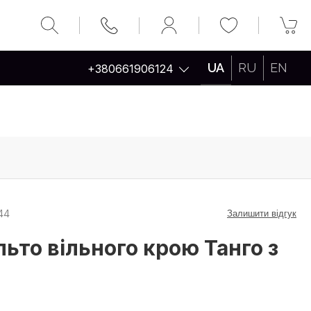
UA
RU
EN
+380661906124
44
Залишити відгук
льто вільного крою Танго з