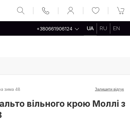
UA
RU
EN
+380661906124
ра зима 48
Залишити відгук
альто вільного крою Моллі з
8