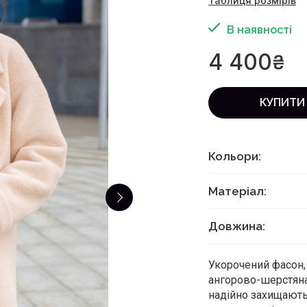
Таблиця розмірів
В наявності
4 400
₴
КУПИТИ
Кольори:
Матеріал:
Довжина:
Укорочений фасон, 
ангорово-шерстяна
надійно захищають 