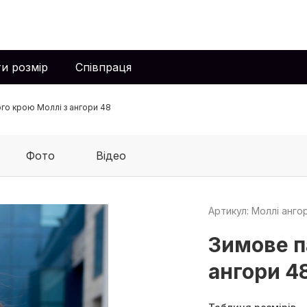
и розмір
Співпраця
го крою Моллі з ангори 48
Фото
Відео
Артикул: Моллі анго
Зимове п
ангори 4