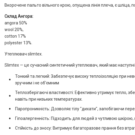
Вкорочене пальто вільного крою, опущена лінія плеча, є шліца, по
Склад Ангора:
angora 50%
wool 20%,
cotton 17%
polyester 13%.
Утеплювач slimtex.
Slimtex — це сучасний синтетичний утеплювач, який має наступні
Тонкий та легкий: Забезпечує високу теплоізоляцію при нев
зручним і не об'ємним
Теплозберігаючі властивості: Ефективно утримує тепло, зб
навіть при низьких температурах.
Паропроникність: Дозволяє тілу "дихати", запобігаючи пере
Гіпоалергенність: Підходить для людей з чутливою шкірою, 
Стійкість до зносу: Витримує багаторазове прання без втра