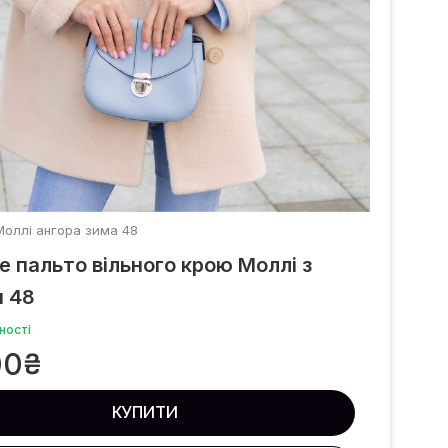
Моллі ангора зима 48
 пальто вільного крою Моллі з
и 48
ності
00
₴
КУПИТИ