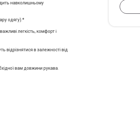
кодить навколишньому
ару одягу).*
важливі легкість, комфорт і
ть відрізнятися в залежності від
бхідної вам довжини рукава.