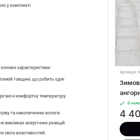
яс у комплекті.
 основні характеристики:
Артикул: 
еликій товщині, що робить одяг
Зимове
ангор
ерігаючі комфортну температуру
В наяв
4 4
гріву та накопиченню вологи.
не викликає алергічних реакцій.
ти своїх властивостей.