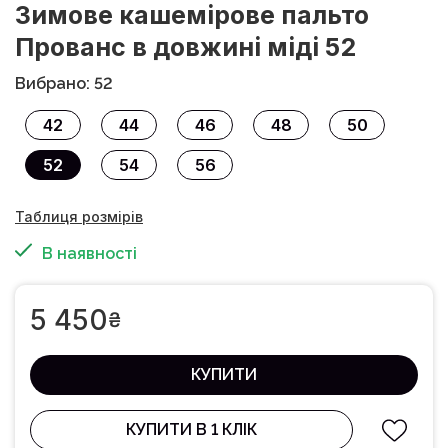
Зимове кашемірове пальто
Прованс в довжині міді 52
Вибрано: 52
42
44
46
48
50
52
54
56
Таблиця розмірів
В наявності
5 450
₴
КУПИТИ
КУПИТИ В 1 КЛІК