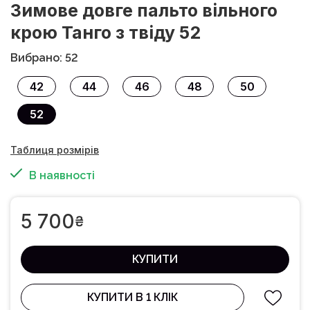
Зимове довге пальто вільного
крою Танго з твіду 52
Вибрано: 52
42
44
46
48
50
52
Таблиця розмірів
В наявності
5 700
₴
КУПИТИ
КУПИТИ В 1 КЛІК