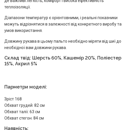
де важливі легкість, комфорт і висока ефективність
теплоізоляції.
Діапазони температур є орієнтовними, і реальні показники
можуть відрізнятися в залежності від конкретного виробу та
умов використання.
Довжину рукава в цьому пальто необхідно міряти від шиї до
необхідної вам довжини рукава.
Склад твід:
Шерсть 60%, Кашемір 20%, Поліестер
15%, Акрил 5%
Парметри моделі:
Зріст 168
Обхват грудей: 82 см
Обхват талії: 63 см
Обхват стегон: 84 см
Наявність: