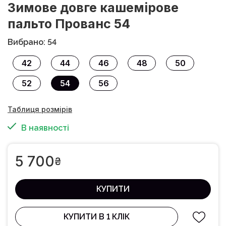
Зимове довге кашемірове
пальто Прованс 54
Вибрано: 54
42
44
46
48
50
52
54
56
Таблиця розмірів
В наявності
5 700
₴
КУПИТИ
КУПИТИ В 1 КЛІК