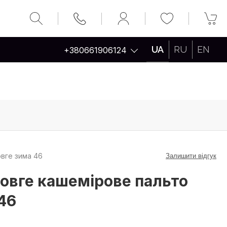
UA
RU
EN
+380661906124
овге зима 46
Залишити відгук
овге кашемірове пальто
46