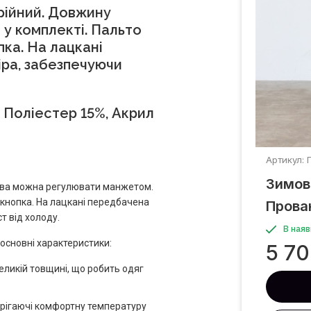
крійний. Довжину
у комплекті. Пальто
пка. На лацкані
іра, забезпечуючи
 Поліестер 15%, Акрил
Артикул: 
Зимов
кава можна регулювати манжетом.
а кнопка. На лацкані передбачена
Прова
т від холоду.
В наяв
 основні характеристики:
5 7
еликій товщині, що робить одяг
ерігаючі комфортну температуру