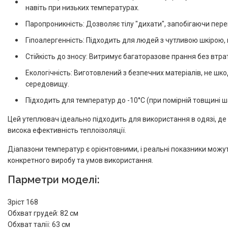
навіть при низьких температурах.
Паропроникність: Дозволяє тілу "дихати", запобігаючи пере
Гіпоалергенність: Підходить для людей з чутливою шкірою, 
Стійкість до зносу: Витримує багаторазове прання без втра
Екологічність: Виготовлений з безпечних матеріалів, не ш
середовищу.
Підходить для температур до -10°C (при помірній товщині ш
Цей утеплювач ідеально підходить для використання в одязі, де 
висока ефективність теплоізоляції.
Діапазони температур є орієнтовними, і реальні показники можут
конкретного виробу та умов використання.
Парметри моделі:
Зріст 168
Обхват грудей: 82 см
Обхват талії: 63 см