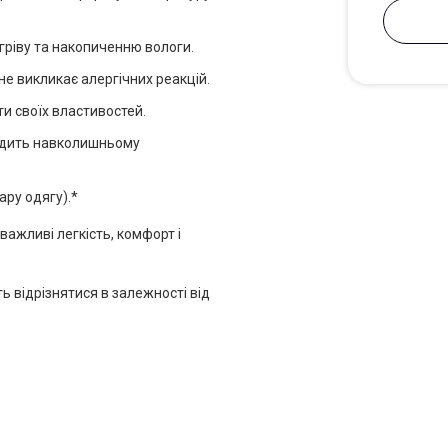
гріву та накопиченню вологи.
не викликає алергічних реакцій.
ти своїх властивостей.
кодить навколишньому
ару одягу).*
важливі легкість, комфорт і
ь відрізнятися в залежності від