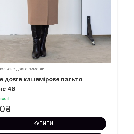
Прованс довге зима 46
е довге кашемірове пальто
нс 46
ності
00
₴
КУПИТИ