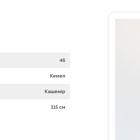
46
Кемел
Кашемір
115
см