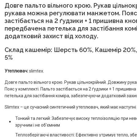
Довге пальто вільного крою. Рукав цільно
рукава можна регулювати манжетом. Пояс 
застібається на 2 ґудзики + 1 пришивна кно
передбачена петелька для застібання ком
додатковий захист від холоду.
Склад кашемір:
Шерсть 60%, Кашемір 20%,
5%
Утеплювач:
slimtex.
Довге пальто вільного крою. Рукав цільнокрійний. Довжину ру
Пояс у комплекті. Пальто застібається на 2 ґудзики + 1 пришивн
петелька для застібання коміра, забезпечуючи додатковий захис
Slimtex – це сучасний синтетичний утеплювач, який має наступні
Тонкий та легкий: Забезпечує високу теплоізоляцію при нев
зручним і не об'ємним
Теплозберігаючі властивості: Ефективно утримує тепло, зб