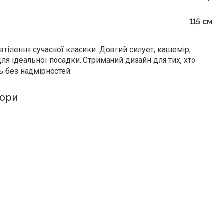
115
см
тілення сучасної класики. Довгий силует, кашемір,
для ідеальної посадки. Стриманий дизайн для тих, хто
ь без надмірностей.
ьори