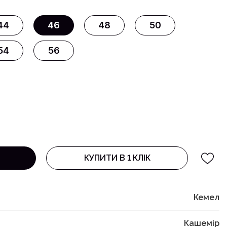
44
46
48
50
54
56
КУПИТИ В 1 КЛІК
Кемел
Кашемір