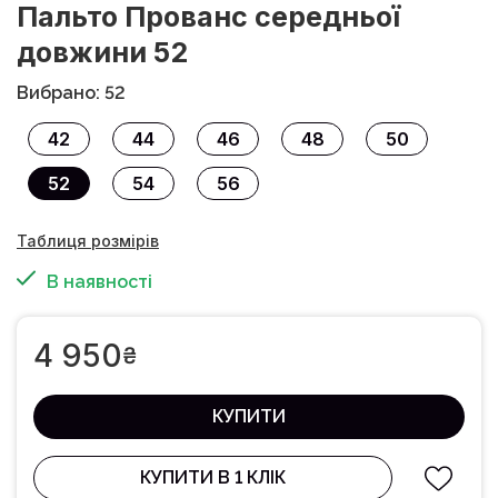
Пальто Прованс середньої
довжини 52
Вибрано: 52
42
44
46
48
50
52
54
56
Таблиця розмірів
В наявності
4 950
₴
КУПИТИ
КУПИТИ В 1 КЛІК