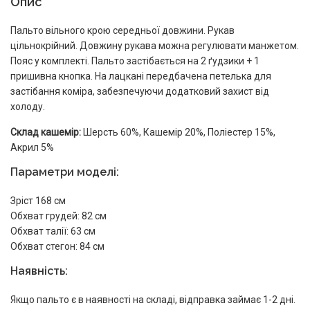
Опис
Пальто вільного крою середньої довжини. Рукав
цільнокрійний. Довжину рукава можна регулювати манжетом.
Пояс у комплекті. Пальто застібається на 2 ґудзики + 1
пришивна кнопка. На лацкані передбачена петелька для
застібання коміра, забезпечуючи додатковий захист від
холоду.
Склад кашемір:
Шерсть 60%, Кашемір 20%, Поліестер 15%,
Акрил 5%
Параметри моделі:
Зріст 168 см
Обхват грудей: 82 см
Обхват талії: 63 см
Обхват стегон: 84 см
Наявність:
Якщо пальто є в наявності на складі, відправка займає 1-2 дні.