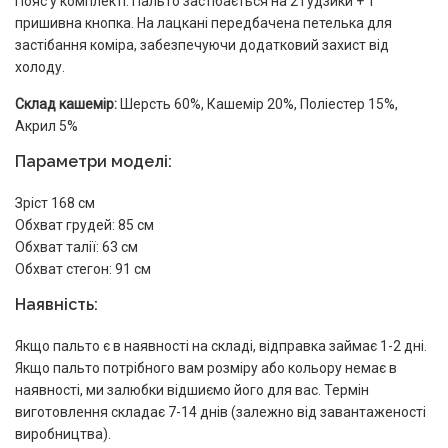
Пояс у комплекті. Пальто застібається на 2 ґудзики + 1
пришивна кнопка. На лацкані передбачена петелька для
застібання коміра, забезпечуючи додатковий захист від
холоду.
Склад кашемір:
Шерсть 60%, Кашемір 20%, Поліестер 15%,
Акрил 5%
Параметри моделі:
Зріст 168 см
Обхват грудей: 85 см
Обхват талії: 63 см
Обхват стегон: 91 см
Наявність:
Якщо пальто є в наявності на складі, відправка займає 1-2 дні.
Якщо пальто потрібного вам розміру або кольору немає в
наявності, ми залюбки відшиємо його для вас. Термін
виготовлення складає 7-14 днів (залежно від завантаженості
виробництва).