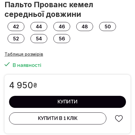
Пальто Прованс кемел
середньої довжини
42
44
46
48
50
52
54
56
Таблиця розмірів
В наявності
4 950
₴
КУПИТИ
КУПИТИ В 1 КЛІК