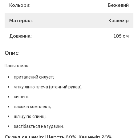
Кольори:
Бежевий
Матеріал:
Кашемір
Довжина:
105
см
Опис
Пальто має:
приталений силует;
чітку лінію плеча (втачний рукав);
кишені;
пасок в комплекті;
шліцу по спинці;
застібається на ґудзики.
Склад каш
емір:
Шерсть 60%, Кашемір 20%,