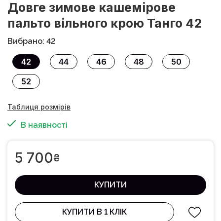
Довге зимове кашемірове
пальто вільного крою Танго 42
Вибрано: 42
42
44
46
48
50
52
Таблиця розмірів
В наявності
5 700
₴
КУПИТИ
КУПИТИ В 1 КЛІК