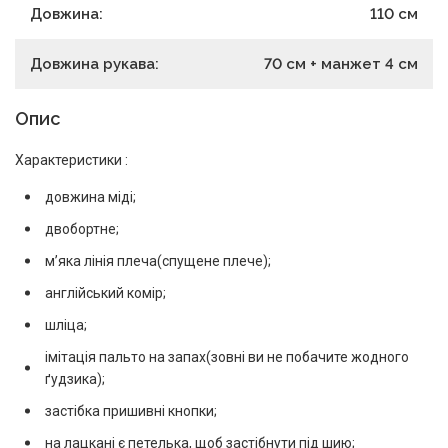
Довжина:
110
см
Довжина рукава:
70 см + манжет 4 см
Опис
Характеристики :
довжина міді;
двобортне;
мʼяка лінія плеча(спущене плече);
англійський комір;
шліца;
імітація пальто на запах(зовні ви не побачите жодного
ґудзика);
застібка пришивні кнопки;
на лацкані є петелька, щоб застібнути під шию;